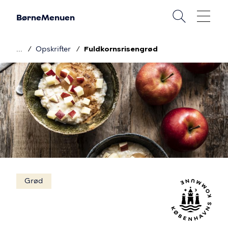
Gå
BørneMenuen
til
hovedindhold
Opskrifter
Fuldkornsrisengrød
Brødkrumme
Billede
Grød