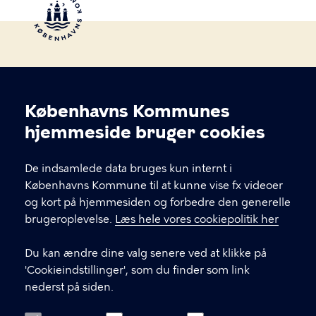
Københavns Kommunes
Cookieindstillinger
hjemmeside bruger cookies
BørneMenuen
De indsamlede data bruges kun internt i
Københavns Kommune til at kunne vise fx videoer
KONTAKT
og kort på hjemmesiden og forbedre den generelle
brugeroplevelse.
Læs hele vores cookiepolitik her
Børne- og ungdomsforvaltningen
Du kan ændre dine valg senere ved at klikke på
boernemenuen@buf.kk.dk
'Cookieindstillinger', som du finder som link
nederst på siden.