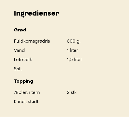
Ingredienser
Grød
Fuldkornsgrødris
600 g.
Vand
1 liter
Letmælk
1,5 liter
Salt
Topping
Æbler, i tern
2 stk
Kanel, stødt