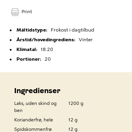
Print
Måltidstype
Frokost i dagtilbud
Årstid/hovedingrediens
Vinter
Klimatal
18.20
Portioner
20
Ingredienser
Laks, uden skind og
1200 g
ben
Korianderfrø, hele
12 g
Spidskommenfrø
12 g