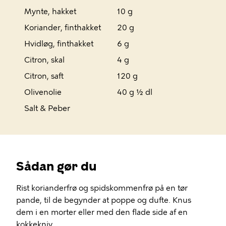
Mynte, hakket
10 g
Koriander, finthakket
20 g
Hvidløg, finthakket
6 g
Citron, skal
4 g
Citron, saft
120 g
Olivenolie
40 g ½ dl
Salt & Peber
Sådan gør du
Rist korianderfrø og spidskommenfrø på en tør
pande, til de begynder at poppe og dufte. Knus
dem i en morter eller med den flade side af en
kokkekniv.