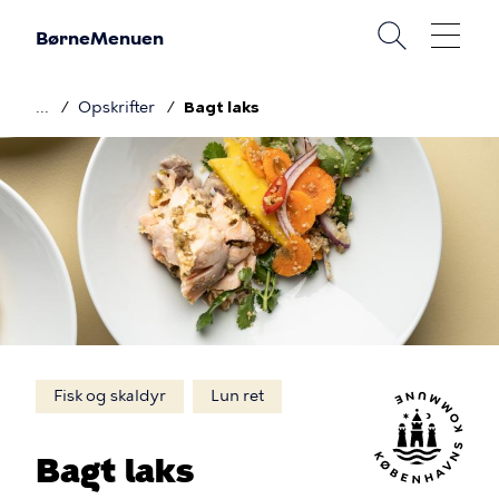
Gå
BørneMenuen
til
hovedindhold
Opskrifter
Bagt laks
Brødkrumme
Billede
Fisk og skaldyr
Lun ret
Bagt laks