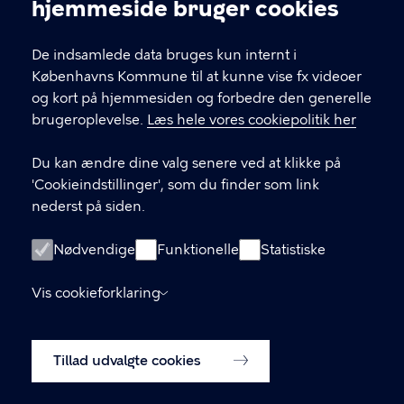
Cookieindstillinger
hjemmeside bruger cookies
BørneMenuen
De indsamlede data bruges kun internt i
Københavns Kommune til at kunne vise fx videoer
KONTAKT
og kort på hjemmesiden og forbedre den generelle
brugeroplevelse.
Læs hele vores cookiepolitik her
Børne- og ungdomsforvaltningen
Du kan ændre dine valg senere ved at klikke på
boernemenuen@buf.kk.dk
'Cookieindstillinger', som du finder som link
nederst på siden.
LINKS
Nødvendige
Funktionelle
Statistiske
maaltider.kk.dk
Vis cookieforklaring
Tilgængelighedserklæring
Tillad udvalgte cookies
Cookiepolitik