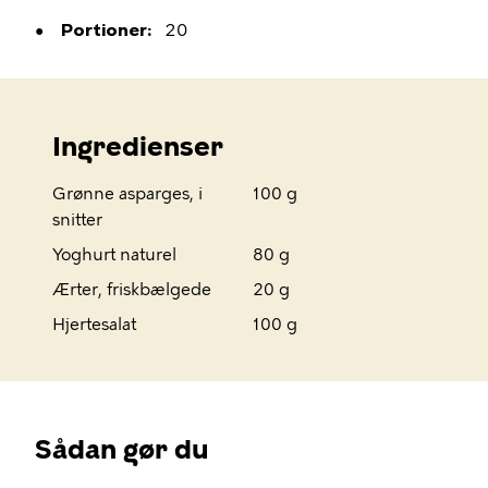
Portioner
20
Ingredienser
Grønne asparges, i
100 g
snitter
Yoghurt naturel
80 g
Ærter, friskbælgede
20 g
Hjertesalat
100 g
Sådan gør du