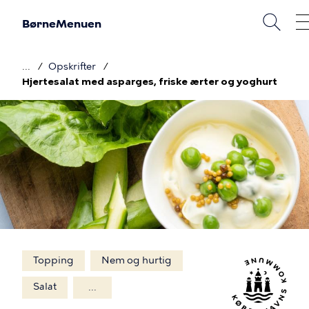
Gå
BørneMenuen
til
hovedindhold
Opskrifter
Brødkrumme
Hjertesalat med asparges, friske ærter og yoghurt
Billede
Topping
Nem og hurtig
Salat
...