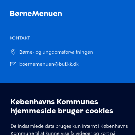
BørneMenuen
KONTAKT
Børne- og ungdomsforvaltningen
boernemenuen@buf.kk.dk
LINKS
Københavns Kommunes
maaltider.kk.dk
Cookieindstillinger
hjemmeside bruger cookies
Tilgængelighedserklæring
De indsamlede data bruges kun internt i Københavns
Cookiepolitik
Kommune til at kunne vise fx videoer og kort på