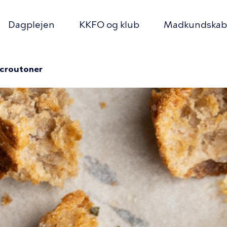
Dagplejen
KKFO og klub
Madkundskab
r
ion
croutoner
mme