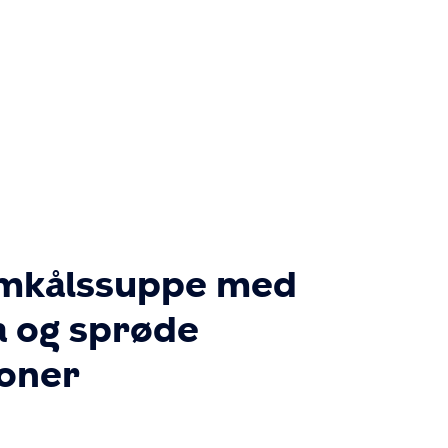
mkålssuppe med
a og sprøde
oner