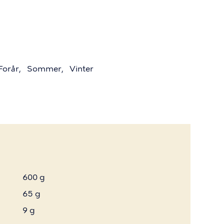
Forår
Sommer
Vinter
600 g
65 g
9 g