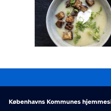
BørneMenuen
Københavns Kommunes hjemmesid