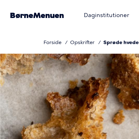
Gå
til
BørneMenuen
Daginstitutioner
hovedindhold
Primæ
navigat
Forside
Opskrifter
Sprøde hvede
Brødkru
Billede